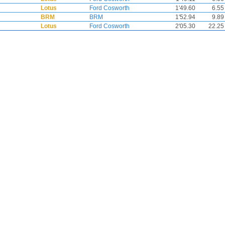
Lotus
Ford Cosworth
1'49.60
6.55
BRM
BRM
1'52.94
9.89
Lotus
Ford Cosworth
2'05.30
22.25