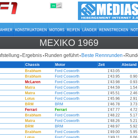
OFF
ON
MEXIKO 1969
ufstellung
Ergebnis
Runden geführt
Beste Rennrunden
Runde
•
•
•
•
Chassis
Motor
Zeit
Abstand
Brabham
Ford Cosworth
1'43.05
Brabham
Ford Cosworth
1'43.95
0.90
McLaren
Ford Cosworth
1'43.98
0.93
Matra
Ford Cosworth
1'44.59
1.54
Matra
Ford Cosworth
1'45.51
2.46
Lotus
Ford Cosworth
1'45.96
2.91
BRM
BRM
1'46.78
3.73
Ferrari
Ferrari
1'47.77
4.72
Brabham
Ford Cosworth
1'48.22
5.17
Matra
Ford Cosworth
1'48.26
5.21
BRM
BRM
1'48.97
5.92
Brabham
Ford Cosworth
1'49.00
5.95
Lotus
Ford Cosworth
1'49.11
6.06