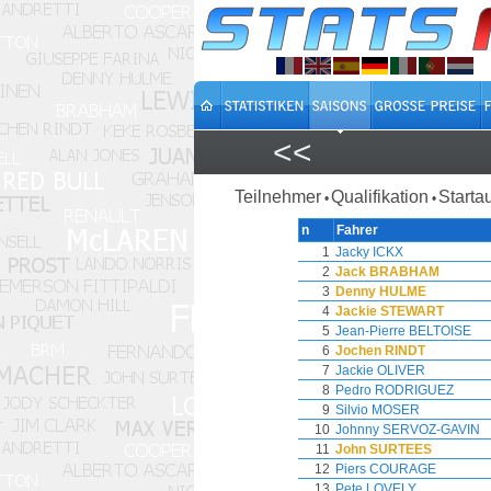
<<
Teilnehmer
Qualifikation
Starta
•
•
n
Fahrer
1
Jacky ICKX
2
Jack BRABHAM
3
Denny HULME
4
Jackie STEWART
5
Jean-Pierre BELTOISE
6
Jochen RINDT
7
Jackie OLIVER
8
Pedro RODRIGUEZ
9
Silvio MOSER
10
Johnny SERVOZ-GAVIN
11
John SURTEES
12
Piers COURAGE
13
Pete LOVELY