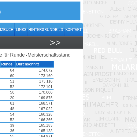
>>
 für Runde
Meisterschaftsstand
•
Runde
Durchschnitt
64
174.672
60
173.160
51
173.110
52
172.101
56
170.600
20
169.875
61
168.571
48
167.022
54
166.328
52
166.266
39
165.183
36
165.138
55
164.971