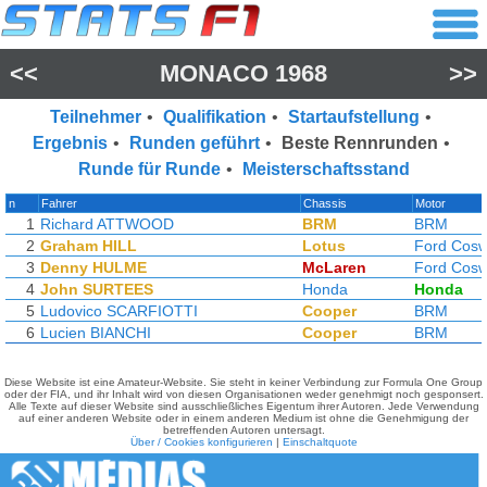
<<
MONACO 1968
>>
Teilnehmer
•
Qualifikation
•
Startaufstellung
•
Ergebnis
•
Runden geführt
•
Beste Rennrunden
•
Runde für Runde
•
Meisterschaftsstand
n
Fahrer
Chassis
Motor
1
Richard ATTWOOD
BRM
BRM
2
Graham HILL
Lotus
Ford Cosw
3
Denny HULME
McLaren
Ford Cosw
4
John SURTEES
Honda
Honda
5
Ludovico SCARFIOTTI
Cooper
BRM
6
Lucien BIANCHI
Cooper
BRM
Diese Website ist eine Amateur-Website. Sie steht in keiner Verbindung zur Formula One Group
oder der FIA, und ihr Inhalt wird von diesen Organisationen weder genehmigt noch gesponsert.
Alle Texte auf dieser Website sind ausschließliches Eigentum ihrer Autoren. Jede Verwendung
auf einer anderen Website oder in einem anderen Medium ist ohne die Genehmigung der
betreffenden Autoren untersagt.
Über / Cookies konfigurieren
|
Einschaltquote