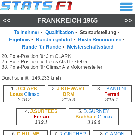
<<
FRANKREICH 1965
>>
Teilnehmer
•
Qualifikation
•
Startaufstellung
•
Ergebnis
•
Runden geführt
•
Beste Rennrunden
•
Runde für Runde
•
Meisterschaftsstand
20. Pole-Position für Jim CLARK
25. Pole-Position für Lotus Als Hersteller
38. Pole-Position für Climax Als Motorhersteller
Durchschnitt : 146.233 km/h
1
.
J.CLARK
2.
J.STEWART
3.
L.BANDINI
Lotus
Climax
BRM
Ferrari
3'18.3
3'18.8
3'19.1
4.
J.SURTEES
5.
D.GURNEY
Ferrari
Brabham
Climax
3'19.1
3'19.8
6.
D.HULME
7.
R.GINTHER
8.
C.AMON