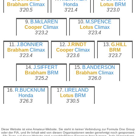
Brabham
Climax
Honda
Lotus
BRM
3'20.5
3'21.4
3'23.0
9.
B.McLAREN
10.
M.SPENCE
Cooper
Climax
Lotus
Climax
3'23.2
3'23.4
11.
J.BONNIER
12.
J.RINDT
13.
G.HILL
Brabham
Climax
Cooper
Climax
BRM
3'23.4
3'23.6
3'23.7
14.
J.SIFFERT
15.
B.ANDERSON
Brabham
BRM
Brabham
Climax
3'25.2
3'26.0
16.
R.BUCKNUM
17.
I.IRELAND
Honda
Lotus
BRM
3'26.3
3'30.5
Diese Website ist eine Amateur-Website. Sie steht in keiner Verbindung zur Formula One Group
oder der FIA, und ihr Inhalt wird von diesen Organisationen weder genehmigt noch gesponsert.
Alle Texte auf dieser Website sind ausschließliches Eigentum ihrer Autoren. Jede Verwendung