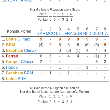
16.
R. ATTWOOD
-
-
-
-
-
-
1
Nur die beste 6 Ergebnisse zählen.
Platz
1.
2.
3.
4.
5.
6.
Punkte
9
6
4
3
2
1
1
2
3
4
5
6
7
8
Konstruktoren
ZAF
MCO
BEL
FRA
GBR
NLD
DEU
ITA
1.
Lotus
Climax
9
-
9
9
9
9
9
-
2.
BRM
(4)
9
6
6
6
(6)
(6)
9
3.
Brabham
Climax
-
-
3
(3)
(1)
4
4
4
4.
Ferrari
6
6
-
4
4
-
(1)
3
5.
Cooper
Climax
2
2
4
-
-
-
3
2
6.
Honda
-
1
-
-
1
-
-
7.
Brabham
BRM
-
1
-
1
-
-
-
-
8.
Lotus
BRM
-
-
-
-
-
-
-
1
Nur die beste 6 Ergebnisse zählen.
Nur das beste klassifizierte Auto schießt Punkte.
Platz
1.
2.
3.
4.
5.
6.
Punkte
9
6
4
3
2
1