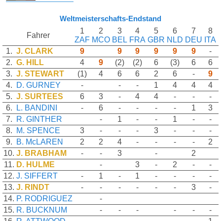
Weltmeisterschafts-Endstand
1
2
3
4
5
6
7
8
Fahrer
ZAF
MCO
BEL
FRA
GBR
NLD
DEU
ITA
1.
J. CLARK
9
9
9
9
9
9
-
2.
G. HILL
4
9
(2)
(2)
6
(3)
6
6
3.
J. STEWART
(1)
4
6
6
2
6
-
9
4.
D. GURNEY
-
-
-
1
4
4
4
5.
J. SURTEES
6
3
-
4
4
-
-
-
6.
L. BANDINI
-
6
-
-
-
-
1
3
7.
R. GINTHER
-
1
-
-
1
-
-
8.
M. SPENCE
3
-
-
-
3
-
-
-
9.
B. McLAREN
2
2
4
-
-
-
-
2
10.
J. BRABHAM
-
-
3
-
2
11.
D. HULME
-
3
-
2
-
-
12.
J. SIFFERT
-
1
-
1
-
-
-
-
13.
J. RINDT
-
-
-
-
-
-
3
-
14.
P. RODRIGUEZ
-
15.
R. BUCKNUM
-
-
-
-
-
-