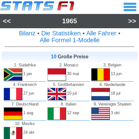
<<
1965
>>
Bilanz
•
Die Statistiken
•
Alle Fahrer
•
Alle Formel 1-Modelle
10
Große Preise
1. Südafrika
2. Monaco
3. Belgien
1 jan
30 mai
13 jun
4. Frankreich
5. Großbritannien
6. Niederlande
27 jun
10 jul
18 jul
7. Deutschland
8. Italien
9. Vereinigte Staaten
1 aug
12 sep
3 okt
10. Mexiko
24 okt