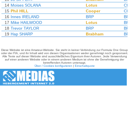
14
Moises SOLANA
Lotus
Cl
15
Phil HILL
Cooper
Cl
16
Innes IRELAND
BRP
B
17
Mike HAILWOOD
Lotus
B
18
Trevor TAYLOR
BRP
B
19
Hap SHARP
Brabham
B
Diese Website ist eine Amateur-Website. Sie steht in keiner Verbindung zur Formula One Group
oder der FIA, und ihr Inhalt wird von diesen Organisationen weder genehmigt noch gesponsert.
Alle Texte auf dieser Website sind ausschließliches Eigentum ihrer Autoren. Jede Verwendung
auf einer anderen Website oder in einem anderen Medium ist ohne die Genehmigung der
betreffenden Autoren untersagt.
Über / Cookies konfigurieren
|
Einschaltquote