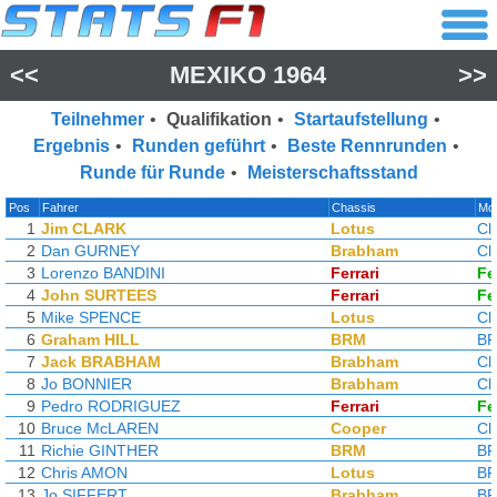
<<
MEXIKO 1964
>>
Teilnehmer
•
Qualifikation
•
Startaufstellung
•
Ergebnis
•
Runden geführt
•
Beste Rennrunden
•
Runde für Runde
•
Meisterschaftsstand
Pos
Fahrer
Chassis
Mot
1
Jim CLARK
Lotus
Cl
2
Dan GURNEY
Brabham
Cl
3
Lorenzo BANDINI
Ferrari
Fe
4
John SURTEES
Ferrari
Fe
5
Mike SPENCE
Lotus
Cl
6
Graham HILL
BRM
B
7
Jack BRABHAM
Brabham
Cl
8
Jo BONNIER
Brabham
Cl
9
Pedro RODRIGUEZ
Ferrari
Fe
10
Bruce McLAREN
Cooper
Cl
11
Richie GINTHER
BRM
B
12
Chris AMON
Lotus
B
13
Jo SIFFERT
Brabham
B