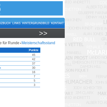
>>
 für Runde
Meisterschaftsstand
•
Punkte
45
42
37
x
30
16
7
5
3