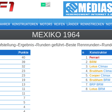
OFF
ON
MEXIKO 1964
ufstellung
Ergebnis
Runden geführt
Beste Rennrunden
Runde
•
•
•
•
Punkte
n
Konstruktor
40
1.
Ferrari
39
2.
BRM
32
3.
Lotus
Climax
23
4.
Brabham
Clima
23
5.
Cooper
Climax
19
6.
Brabham
BRM
13
7.
BRP
BRM
11
8.
Lotus
BRM
11
7
5
4
4