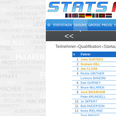
<<
Teilnehmer
Qualifikation
Starta
•
•
n
Fahrer
1.
John SURTEES
2.
Graham HILL
3.
Jim CLARK
4.
Richie GINTHER
Lorenzo BANDINI
6.
Dan GURNEY
7.
Bruce McLAREN
8.
Jack BRABHAM
Peter ARUNDELL
10.
Jo SIFFERT
11.
Bob ANDERSON
12.
Innes IRELAND
Tony MAGGS