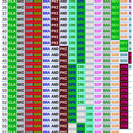
35
CLA
GHI
SUR
BAN
BRA
PHI
AND
IRE
SPE
GIN
SIF
BAG
REV
GUR
R
36
CLA
GHI
SUR
BAN
BRA
PHI
AND
IRE
SPE
GIN
SIF
BAG
REV
GUR
R
37
CLA
GHI
SUR
BAN
BRA
PHI
AND
IRE
SPE
GIN
SIF
BAG
REV
GUR
R
38
CLA
GHI
SUR
BAN
BRA
PHI
AND
IRE
SPE
GIN
SIF
BAG
REV
GUR
B
39
CLA
GHI
SUR
BAN
BRA
PHI
AND
IRE
SPE
GIN
SIF
BAG
REV
GUR
B
40
CLA
GHI
SUR
BAN
BRA
PHI
AND
IRE
SPE
GIN
SIF
BAG
REV
GUR
B
41
CLA
GHI
SUR
BAN
BRA
PHI
AND
IRE
SPE
GIN
SIF
BAG
REV
GUR
B
42
CLA
GHI
SUR
BAN
BRA
PHI
AND
IRE
SPE
GIN
SIF
BAG
GUR
REV
B
43
CLA
GHI
SUR
BAN
BRA
AND
PHI
IRE
SPE
GIN
SIF
BAG
GUR
REV
B
44
CLA
GHI
SUR
BAN
BRA
AND
PHI
IRE
SPE
GIN
SIF
BAG
GUR
BON
J
45
CLA
GHI
SUR
BAN
BRA
AND
PHI
IRE
SPE
GIN
SIF
BAG
GUR
BON
J
46
CLA
GHI
SUR
BAN
BRA
AND
PHI
SPE
IRE
GIN
SIF
BAG
GUR
JTA
B
47
CLA
GHI
SUR
BAN
BRA
AND
PHI
SPE
IRE
GIN
SIF
BAG
GUR
JTA
48
CLA
GHI
SUR
BAN
BRA
AND
PHI
SPE
IRE
GIN
SIF
BAG
GUR
JTA
49
CLA
GHI
SUR
BAN
BRA
AND
PHI
SPE
IRE
GIN
SIF
BAG
GUR
JTA
50
CLA
GHI
SUR
BAN
BRA
AND
PHI
SPE
IRE
GIN
SIF
BAG
GUR
JTA
51
CLA
GHI
SUR
BAN
BRA
AND
PHI
SPE
IRE
GIN
SIF
BAG
GUR
JTA
52
CLA
GHI
SUR
BAN
BRA
AND
PHI
SPE
IRE
GIN
SIF
BAG
GUR
JTA
53
CLA
GHI
SUR
BAN
BRA
AND
PHI
SPE
GIN
IRE
SIF
BAG
GUR
JTA
54
CLA
GHI
SUR
BAN
BRA
AND
PHI
SPE
GIN
IRE
SIF
BAG
GUR
JTA
55
CLA
GHI
SUR
BAN
BRA
AND
PHI
SPE
GIN
IRE
SIF
BAG
GUR
JTA
56
CLA
GHI
SUR
BAN
BRA
AND
PHI
GIN
SPE
IRE
SIF
BAG
GUR
JTA
57
CLA
GHI
SUR
BAN
BRA
AND
PHI
GIN
SPE
IRE
SIF
BAG
GUR