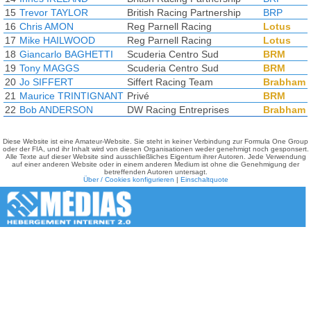
15
Trevor TAYLOR
British Racing Partnership
BRP
16
Chris AMON
Reg Parnell Racing
Lotus
17
Mike HAILWOOD
Reg Parnell Racing
Lotus
18
Giancarlo BAGHETTI
Scuderia Centro Sud
BRM
19
Tony MAGGS
Scuderia Centro Sud
BRM
20
Jo SIFFERT
Siffert Racing Team
Brabham
21
Maurice TRINTIGNANT
Privé
BRM
22
Bob ANDERSON
DW Racing Entreprises
Brabham
Diese Website ist eine Amateur-Website. Sie steht in keiner Verbindung zur Formula One Group
oder der FIA, und ihr Inhalt wird von diesen Organisationen weder genehmigt noch gesponsert.
Alle Texte auf dieser Website sind ausschließliches Eigentum ihrer Autoren. Jede Verwendung
auf einer anderen Website oder in einem anderen Medium ist ohne die Genehmigung der
betreffenden Autoren untersagt.
Über / Cookies konfigurieren
|
Einschaltquote