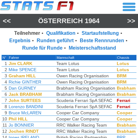
<<
ÖSTERREICH 1964
>>
Teilnehmer
•
Qualifikation
•
Startaufstellung
•
Ergebnis
•
Runden geführt
•
Beste Rennrunden
•
Runde für Runde
•
Meisterschaftsstand
N°
Fahrer
Mannschaft
Chassis
1
Jim CLARK
Team Lotus
Lotus
2
Mike SPENCE
Team Lotus
Lotus
3
Graham HILL
Owen Racing Organisation
BRM
4
Richie GINTHER
Owen Racing Organisation
BRM
5
Dan GURNEY
Brabham Racing Organisation
Brabham
6
Jack BRABHAM
Brabham Racing Organisation
Brabham
7
John SURTEES
Scuderia Ferrari SpA SEFAC
Ferrari
8
Lorenzo BANDINI
Scuderia Ferrari SpA SEFAC
Ferrari
9
Bruce McLAREN
Cooper Car Company
Cooper
10
Phil HILL
Cooper Car Company
Cooper
11
Jo BONNIER
RRC Walker Racing Team
Brabham
12
Jochen RINDT
RRC Walker Racing Team
Brabham
14
Innes IRELAND
British Racing Partnership
BRP