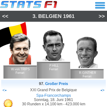
<<
3.
BELGIEN
1961
>>
P.HILL
W.von TRIPS
Ferrari
Ferrari
R.GINTHER
Ferrari
97.
Großer Preis
<•
XXI Grand Prix de Belgique
•>
Spa-Francorchamps
Sonntag, 18. Juni 1961
30 Runden x 14.100 km - 423.000 km