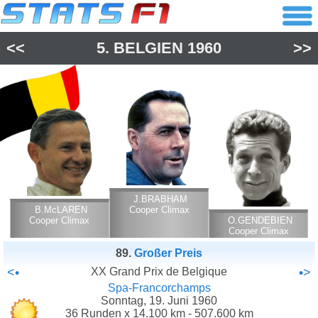
<<
5.
BELGIEN
1960
>>
J.BRABHAM
B.McLAREN
Cooper Climax
Cooper Climax
O.GENDEBIEN
Cooper Climax
89.
Großer Preis
<•
XX Grand Prix de Belgique
•>
Spa-Francorchamps
Sonntag, 19. Juni 1960
36 Runden x 14.100 km - 507.600 km