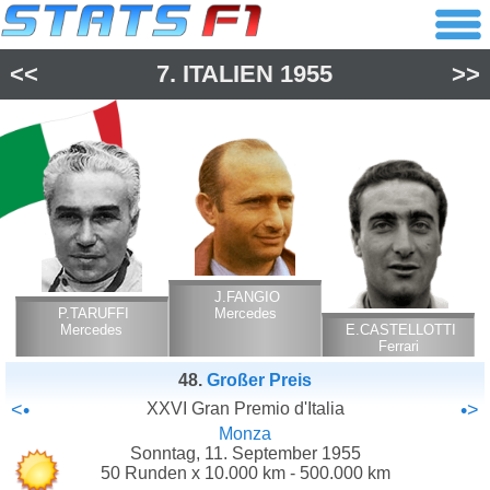
<<
7.
ITALIEN
1955
>>
J.FANGIO
P.TARUFFI
Mercedes
Mercedes
E.CASTELLOTTI
Ferrari
48.
Großer Preis
<•
XXVI Gran Premio d'Italia
•>
Monza
Sonntag, 11. September 1955
50 Runden x 10.000 km - 500.000 km