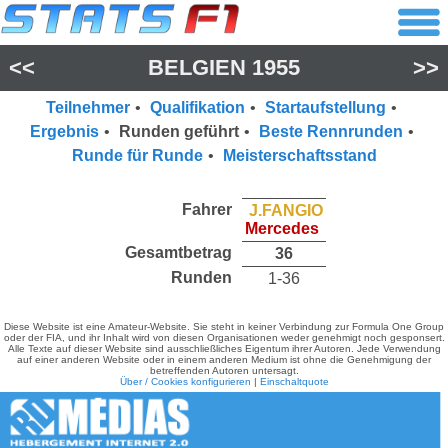
<<
BELGIEN 1955
>>
Teilnehmer
•
Qualifikation
•
Startaufstellung
•
Ergebnis
•
Runden geführt
•
Beste Rennrunden
•
Runde für Runde
•
Meisterschaftsstand
Fahrer
J.FANGIO
Mercedes
Gesamtbetrag
36
Runden
1-36
Diese Website ist eine Amateur-Website. Sie steht in keiner Verbindung zur Formula One Group
oder der FIA, und ihr Inhalt wird von diesen Organisationen weder genehmigt noch gesponsert.
Alle Texte auf dieser Website sind ausschließliches Eigentum ihrer Autoren. Jede Verwendung
auf einer anderen Website oder in einem anderen Medium ist ohne die Genehmigung der
betreffenden Autoren untersagt.
Über / Cookies konfigurieren
|
Einschaltquote