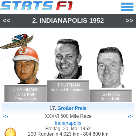
<<
2.
INDIANAPOLIS
1952
>>
T.RUTTMAN
J.RATHMANN
Kuzma Offenhauser
Kurtis Kraft
S.HANKS
Offenhauser
Kurtis Kraft
Offenhauser
17.
Großer Preis
<•
XXXVI 500 Mile Race
•>
Indianapolis
Freitag, 30. Mai 1952
200 Runden x 4.023 km - 804.600 km