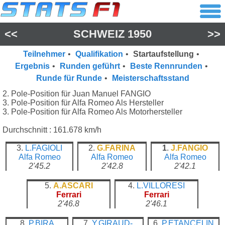
<<
SCHWEIZ 1950
>>
Teilnehmer
•
Qualifikation
•
Startaufstellung
•
Ergebnis
•
Runden geführt
•
Beste Rennrunden
•
Runde für Runde
•
Meisterschaftsstand
2. Pole-Position für Juan Manuel FANGIO
3. Pole-Position für Alfa Romeo Als Hersteller
3. Pole-Position für Alfa Romeo Als Motorhersteller
Durchschnitt : 161.678 km/h
3.
L.FAGIOLI
2.
G.FARINA
1
.
J.FANGIO
Alfa Romeo
Alfa Romeo
Alfa Romeo
2'45.2
2'42.8
2'42.1
5.
A.ASCARI
4.
L.VILLORESI
Ferrari
Ferrari
2'46.8
2'46.1
8.
P.BIRA
7.
Y.GIRAUD-
6.
P.ETANCELIN