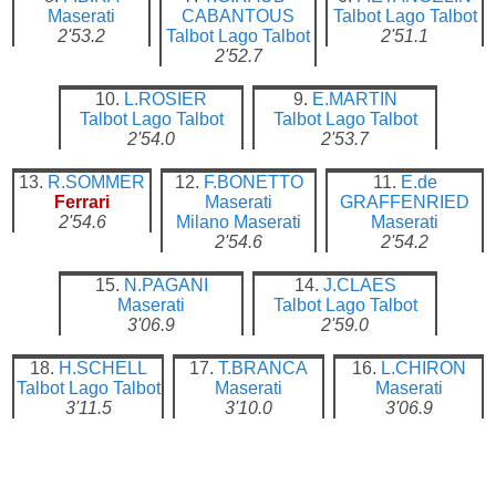
Maserati
CABANTOUS
Talbot Lago
Talbot
2'53.2
Talbot Lago
Talbot
2'51.1
2'52.7
10.
L.ROSIER
9.
E.MARTIN
Talbot Lago
Talbot
Talbot Lago
Talbot
2'54.0
2'53.7
13.
R.SOMMER
12.
F.BONETTO
11.
E.de
Ferrari
Maserati
GRAFFENRIED
2'54.6
Milano
Maserati
Maserati
2'54.6
2'54.2
15.
N.PAGANI
14.
J.CLAES
Maserati
Talbot Lago
Talbot
3'06.9
2'59.0
18.
H.SCHELL
17.
T.BRANCA
16.
L.CHIRON
Talbot Lago
Talbot
Maserati
Maserati
3'11.5
3'10.0
3'06.9