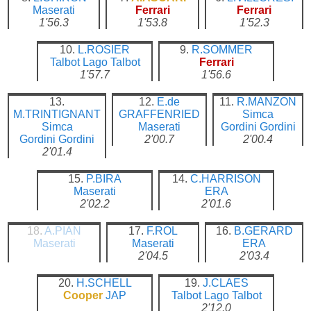
Maserati
Ferrari
Ferrari
1'56.3
1'53.8
1'52.3
10.
L.ROSIER
9.
R.SOMMER
Talbot Lago
Talbot
Ferrari
1'57.7
1'56.6
13.
12.
E.de
11.
R.MANZON
M.TRINTIGNANT
GRAFFENRIED
Simca
Simca
Maserati
Gordini
Gordini
Gordini
Gordini
2'00.7
2'00.4
2'01.4
15.
P.BIRA
14.
C.HARRISON
Maserati
ERA
2'02.2
2'01.6
18.
A.PIAN
17.
F.ROL
16.
B.GERARD
Maserati
Maserati
ERA
2'04.5
2'03.4
20.
H.SCHELL
19.
J.CLAES
Cooper
JAP
Talbot Lago
Talbot
2'12.0