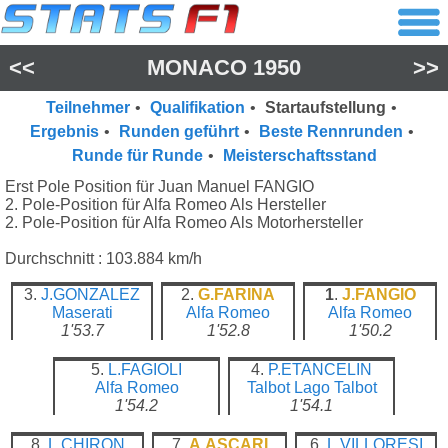
<<
MONACO 1950
>>
Teilnehmer
•
Qualifikation
•
Startaufstellung
•
Ergebnis
•
Runden geführt
•
Beste Rennrunden
•
Runde für Runde
•
Meisterschaftsstand
Erst Pole Position für Juan Manuel FANGIO
2. Pole-Position für Alfa Romeo Als Hersteller
2. Pole-Position für Alfa Romeo Als Motorhersteller
Durchschnitt : 103.884 km/h
3.
J.GONZALEZ
2.
G.FARINA
1
.
J.FANGIO
Maserati
Alfa Romeo
Alfa Romeo
1'53.7
1'52.8
1'50.2
5.
L.FAGIOLI
4.
P.ETANCELIN
Alfa Romeo
Talbot Lago
Talbot
1'54.2
1'54.1
8.
L.CHIRON
7.
A.ASCARI
6.
L.VILLORESI