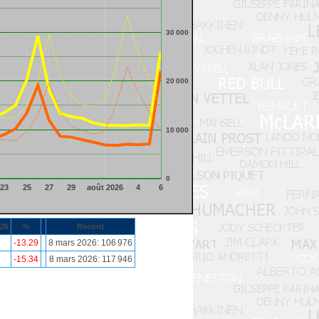
30 000
20 000
10 000
0
23
25
27
29
août 2026
4
6
026
%
Record
-13.29
8 mars 2026: 106 976
-15.34
8 mars 2026: 117 946