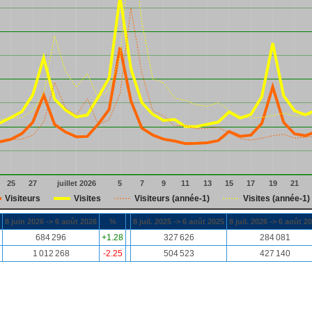
25
27
juillet 2026
5
7
9
11
13
15
17
19
21
Visiteurs
Visites
Visiteurs (année-1)
Visites (année-1)
8 juin 2026 -> 6 août 2026
%
8 juil. 2025 -> 6 août 2025
8 juil. 2026 -> 6 août 2
684 296
+1.28
327 626
284 081
1 012 268
-2.25
504 523
427 140