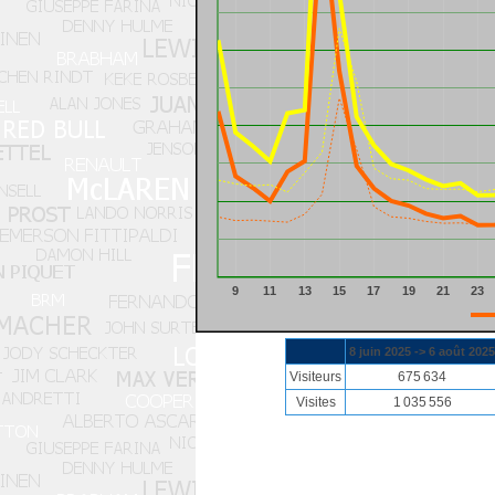
9
11
13
15
17
19
21
23
8 juin 2025 -> 6 août 2025
Visiteurs
675 634
Visites
1 035 556